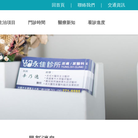
回首頁
｜
聯絡我們
｜
交通資訊
主治項目
門診時間
醫療新知
看診進度