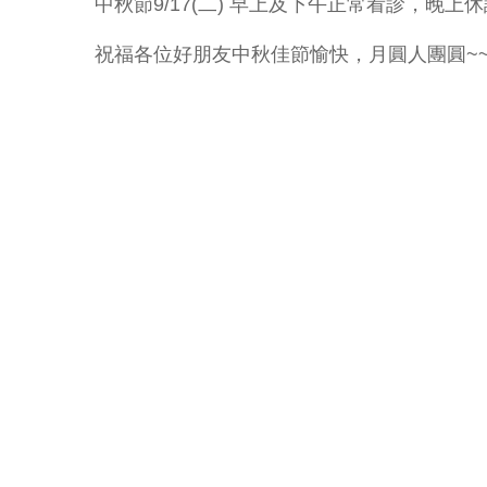
中秋節9/17(二) 早上及下午正常看診，晚上
祝福各位好朋友中秋佳節愉快，月圓人團圓~~