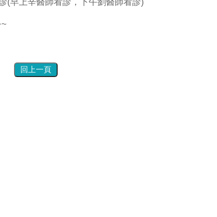
休診(早上辛醫師看診，下午劉醫師看診)
~